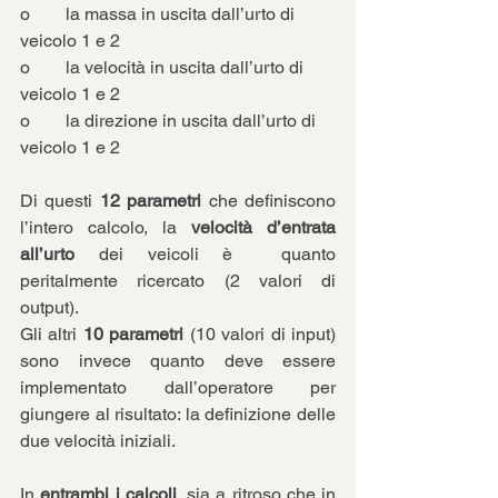
o        la massa in uscita dall’urto di 
veicolo 1 e 2
o        la velocità in uscita dall’urto di 
veicolo 1 e 2
o        la direzione in uscita dall’urto di 
veicolo 1 e 2
Di questi 
12 parametri
 che definiscono 
l’intero calcolo, la
 velocità d’entrata 
all’urto 
dei veicoli è  quanto 
peritalmente ricercato (2 valori di 
output).
Gli altri 
10 parametri
 (10 valori di input) 
sono invece quanto deve essere 
implementato dall’operatore per 
giungere al risultato: la definizione delle 
due velocità iniziali.
In 
entrambi i calcoli
, sia a ritroso che in 