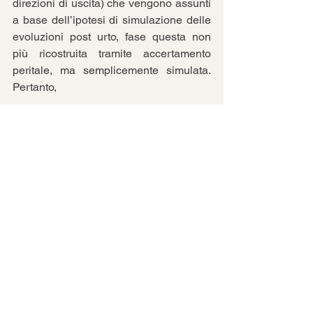
direzioni di uscita) che vengono assunti 
a base dell’ipotesi di simulazione delle 
evoluzioni post urto, fase questa non 
più ricostruita tramite accertamento 
peritale, ma semplicemente simulata. 
Pertanto,
il calcolo della collisione in avanti, è 
puro calcolo previsionale. 
Data l’incertezza di tante incognite di 
calcolo e per le sue caratteristiche, la 
relativa elaborazione genera, come ci 
ha insegnato il Prof. Gratzer, una vera e 
propria SIMULAZIONE dell’incidente.
Questo non significa che in 
incidentologia stradale forense sia 
legittimo solo il calcolo matematico ed 