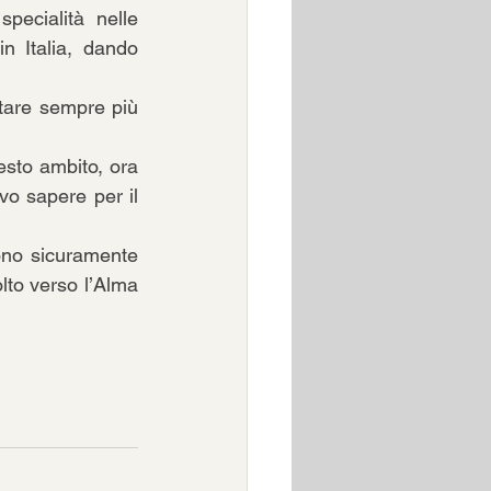
pecialità nelle 
n Italia, dando 
ntare sempre più 
esto ambito, ora 
vo sapere per il 
ono sicuramente 
lto verso l’Alma 