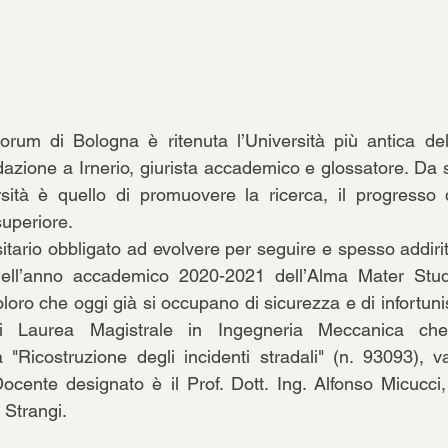
orum di Bologna è ritenuta l’Università più antica de
dazione a Irnerio, giurista accademico e glossatore. Da 
rsità è quello di promuovere la ricerca, il progresso 
 superiore. 
sitario obbligato ad evolvere per seguire e spesso addiritt
dell’anno accademico 2020-2021 dell’Alma Mater Stud
coloro che oggi già si occupano di sicurezza e di infortunis
di Laurea Magistrale in Ingegneria Meccanica che 
 "Ricostruzione degli incidenti stradali" (n. 93093), v
 Docente designato è il Prof. Dott. Ing. Alfonso Micucci,
a Strangi.