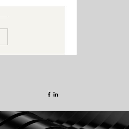
ERODINAMICA: LA
NDE DIMENTICATA DEL
PARMIO ENERGETICO