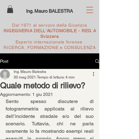
Ing. Mauro BALESTRA
Dal 1971 al servizio della Giustizia
INGEGNERIA DELL'AUTOMOBILE - REG A
Svizzera
Esperto internazionale forense
RICERCA, FORMAZIONE e CONSULENZA
Post
Ing. Mauro Balestra
30 mag 2021
Tempo di lettura: 4 min
Quale metodo di rilievo?
Aggiornamento:
1 giu 2021
Sento spesso discutere di 
fotogrammetria applicata al rilievo 
dell’incidente stradale e/o del suo 
scenario. Tuttavia, chi ne parla 
raramente lo fa mostrando esempi reali 
eseguiti in proprio. Ancor meno si 