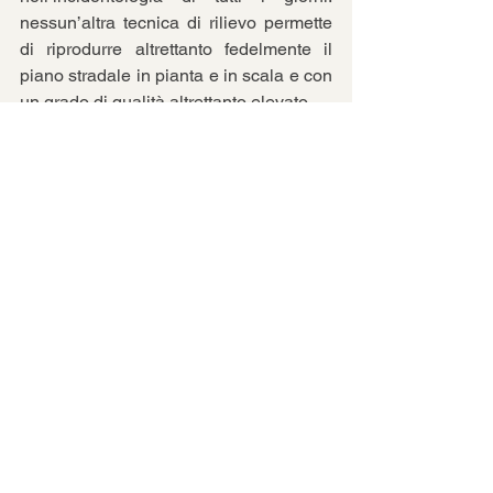
nessun’altra tecnica di rilievo permette 
di riprodurre altrettanto fedelmente il 
piano stradale in pianta e in scala e con 
un grado di qualità altrettanto elevato.
Oggi, l’ambito bidimensionale (2D) 
rimane quello più idoneo tanto 
all’analisi cinematica quanto al rilievo 
degli incidenti e dei luoghi e alla 
relativa rappresentazione peritale. 
Per questo ho ritenuto di interesse 
generale mettere a confronto le 
peculiarità delle differenti tecniche che 
la digitalizzazione ha messo a nostra 
disposizione, facendo astrazione nello 
specifico tanto dalle loro intrinseche 