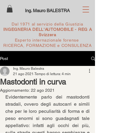
Ing. Mauro BALESTRA
Dal 1971 al servizio della Giustizia
INGEGNERIA DELL'AUTOMOBILE - REG A
Svizzera
Esperto internazionale forense
RICERCA, FORMAZIONE e CONSULENZA
Post
Ing. Mauro Balestra
21 ago 2021
Tempo di lettura: 4 min
Mastodonti in curva
Aggiornamento:
22 ago 2021
Evidentemente parlo dei mastodonti 
stradali, ovvero degli autocarri e simili 
che per le loro peculiarità di forma e di 
peso enormi si sono guadagnati tale 
appellativo: infatti agli occhi dei più, 
sulla strada questi hanno sembianze e 