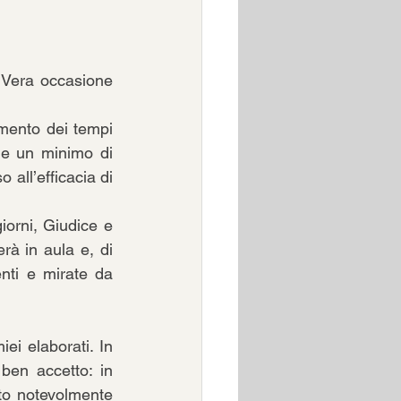
 Vera occasione 
amento dei tempi 
e un minimo di 
ll’efficacia di 
orni, Giudice e 
rà in aula e, di 
ti e mirate da 
i elaborati. In 
ben accetto: in 
ato notevolmente 