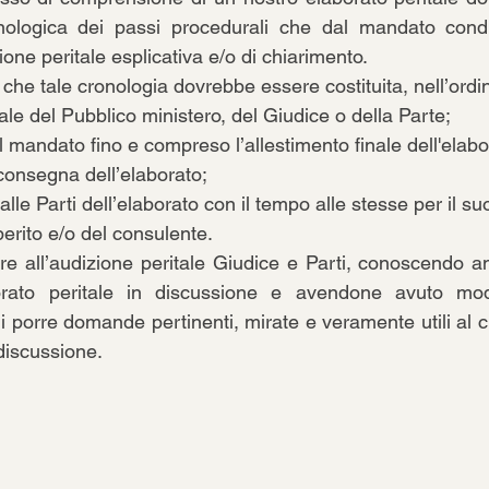
ologica dei passi procedurali che dal mandato condu
ione peritale esplicativa e/o di chiarimento. 
che tale cronologia dovrebbe essere costituita, nell’ordi
itale del Pubblico ministero, del Giudice o della Parte;
el mandato fino e compreso l’allestimento finale dell'elabo
la consegna dell’elaborato;
e alle Parti dell’elaborato con il tempo alle stesse per il su
l perito e/o del consulente.
re all’audizione peritale Giudice e Parti, conoscendo ant
orato peritale in discussione e avendone avuto modo
 porre domande pertinenti, mirate e veramente utili al c
 discussione.