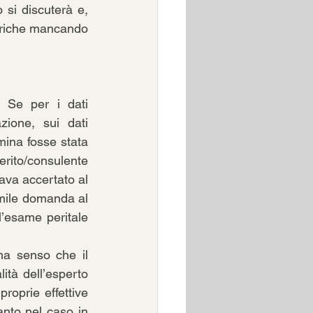
si discuterà e, 
eriche mancando 
 Se per i dati 
ione, sui dati 
mina fosse stata 
rito/consulente 
ava accertato al 
ile domanda al 
’esame peritale 
a senso che il 
ità dell’esperto 
oprie effettive 
nto nel caso in 