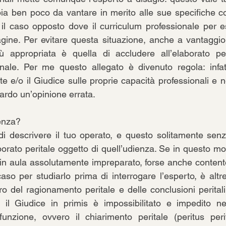
bia ben poco da vantare in merito alle sue specifiche c
il caso opposto dove il curriculum professionale per e
gine. Per evitare questa situazione, anche a vantaggio d
ù appropriata è quella di accludere all’elaborato peri
nale. Per me questo allegato è divenuto regola: infatt
te e/o il Giudice sulle proprie capacità professionali e n
uardo un’opinione errata. 
enza? 
 di descrivere il tuo operato, e questo solitamente sen
aborato peritale oggetto di quell’udienza. Se in questo mo
in aula assolutamente impreparato, forse anche contento
aso per studiarlo prima di interrogare l’esperto, è altre
o del ragionamento peritale e delle conclusioni peritali
, il Giudice in primis è impossibilitato e impedito ne
unzione, ovvero il chiarimento peritale (peritus perit