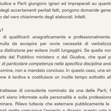
Giudice e Parti giungono ignari ed impreparati su quanto 
degli accertamenti peritali fatti, pongono domande gen
o del vero chiarimento degli elaborati. Infatti.
a? 
e di qualificarti anagraficamente e professionalmente.
ulla da eccepire per ovvie necessità di verbalizzaz
na distinzione per evitare inutili lungaggini. Se quella no
fatta dal Pubblico ministero o dal Giudice, che quel pe
 di particolare competenza nella specifica disciplina
 and
omina, non a mandato concluso. In questo caso, una sim
ne è tardiva e costituisce un inutile tempo sottratto all
trattasse di consulente nominato da una delle Parti, h
rti siano informate sulla personalità e sulla professional
nare. Rilevo tuttavia che esternare pubblicamente le pr
onali mette comunque l’esperto a disagio: questo vale ta