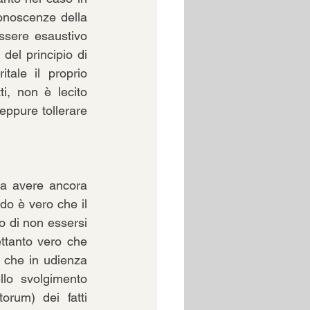
onoscenze della 
ssere esaustivo 
el principio di 
tale il proprio 
i, non è lecito 
eppure tollerare 
za avere ancora 
do è vero che il 
 di non essersi 
ttanto vero che 
 che in udienza 
llo svolgimento 
orum) dei fatti 