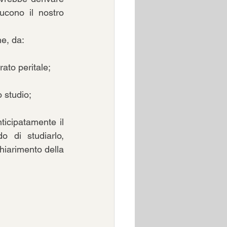
cono il nostro 
ne, da:
rato peritale;
o studio;
icipatamente il 
 di studiarlo, 
hiarimento della 