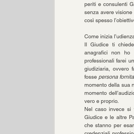
periti e consulenti 
senza avere visione 
così spesso l’obiettiv
Come inizia l’udienz
Il Giudice ti chied
anagrafici non ho n
professionali farei u
giudiziaria, ovvero 
fosse 
persona fornita
momento della sua n
momento dell’audizio
vero e proprio.
Nel caso invece si 
Giudice e le altre Pa
che stanno per esami
credenziali professi