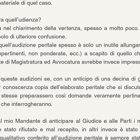
materiale di quel caso.
ra quell’udienza?
cia nel chiarimento della vertenza, spesso a molto poco.
olo di ulteriore confusione. 
quell’audizione peritale spesso è solo un inutile allung
ertinenti, non ponderate, ecc.) a scapito di quello ch
e di Magistratura ed Avvocatura avrebbe invece impresso a
queste audizioni se, con un anticipo di una decina di gi
 conoscenza copia dell’elaborato peritale che si discute
stesse preparassero così domande veramente pertinen
a che interrogheranno.
 mio Mandante di anticipare al Giudice e alle Parti i mie
 stato rifiutato e mal recepito, in altri invece è stato 
lo qualitativo conferito all’audizione peritale è sempre st