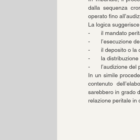
dalla sequenza cron
operato fino all’audiz
La logica suggerisce 
-       il mandato per
-       l’esecuzione d
-       il deposito o 
-       la distribuzion
-       l’audizione de
In un simile procede
contenuto dell’elab
sarebbero in grado di
relazione peritale in