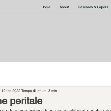
Home
About
Research & Papers
a
19 feb 2022
Tempo di lettura: 3 min
ne peritale
cesso di comprensione di un nostro elaborato peritale do