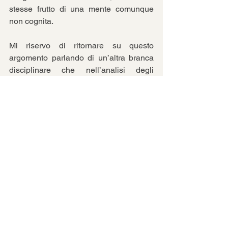
stesse frutto di una mente comunque 
non cognita. 
Mi riservo di ritornare su questo 
argomento parlando di un’altra branca 
disciplinare che nell’analisi degli 
incidenti stradali interessa direttamente 
il fattore UOMO e che mi risulta 
anch’essa pressoché sconosciuta alla 
maggioranza dei ricostruttori: la 
psicologia del traffico. 
Mostra tutti
Post recenti