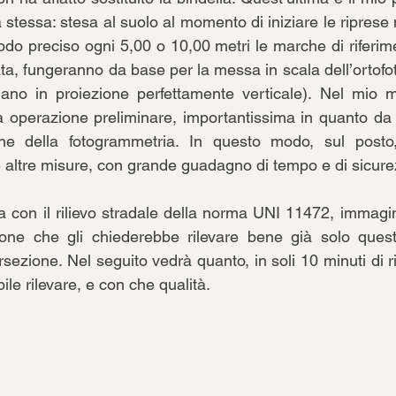
a stessa: stesa al suolo al momento di iniziare le riprese
odo preciso ogni 5,00 o 10,00 metri le marche di riferime
ta, fungeranno da base per la messa in scala dell’ortofo
iano in proiezione perfettamente verticale). Nel mio m
a operazione preliminare, importantissima in quanto da
ione della fotogrammetria. In questo modo, sul posto
 altre misure, con grande guadagno di tempo e di sicurez
con il rilievo stradale della norma UNI 11472, immagini 
zione che gli chiederebbe rilevare bene già solo quest
rsezione. Nel seguito vedrà quanto, in soli 10 minuti di ril
bile rilevare, e con che qualità. 