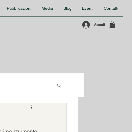
Pubblicazioni
Media
Blog
Eventi
Contatti
Accedi
 primo strumento 