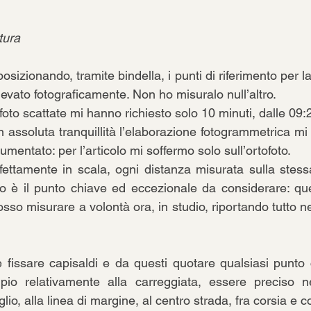
tura
posizionando, tramite bindella, i punti di riferimento per l
evato fotograficamente. Non ho misuralo null’altro.
 foto scattate mi hanno richiesto solo 10 minuti, dalle 09:
in assoluta tranquillità l’elaborazione fotogrammetrica mi 
umentato: per l’articolo mi soffermo solo sull’ortofoto. 
ettamente in scala, ogni distanza misurata sulla stess
to è il punto chiave ed eccezionale da considerare: qu
osso misurare a volontà ora, in studio, riportando tutto 
ile fissare capisaldi e da questi quotare qualsiasi punto
pio relativamente alla carreggiata, essere preciso ne
glio, alla linea di margine, al centro strada, fra corsia e c