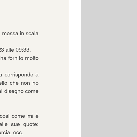
a messa in scala 
23 alle 09:33.
ha fornito molto 
a corrisponde a 
ello che non ho 
nel disegno come 
 così come mi è 
lle sue quote: 
orsia, ecc.