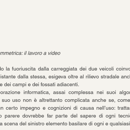
mmetrica: il lavoro a video
 la fuoriuscita dalla carreggiata dei due veicoli coinvo
distante dalla stessa, esigeva oltre al rilievo stradale anc
e dei campi e dei fossati adiacenti. 
orazione informatica, assai complessa nei suoi algor
l suo uso non è altrettanto complicata anche se, come t
e un certo impegno e cognizioni di causa nell’uso: tratt
o parere dovrebbe far parte del sapere di ogni tecnico
lla scena del sinistro elemento basilare di ogni e qualsiasi