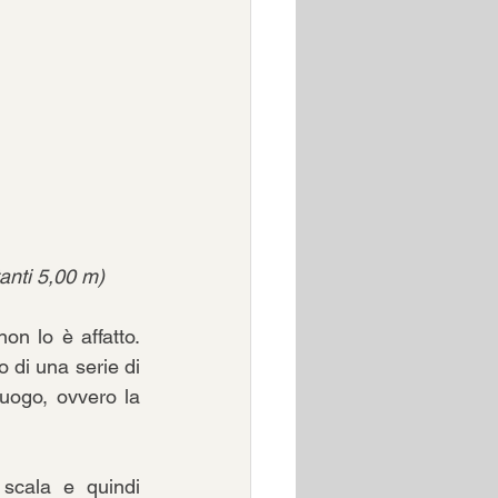
tanti 5,00 m)
n lo è affatto. 
 di una serie di 
luogo, ovvero la 
scala e quindi 