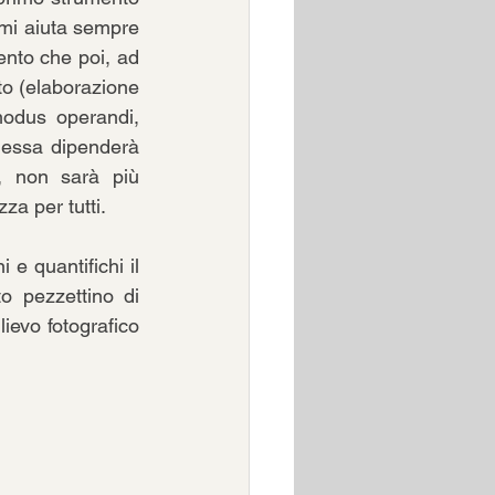
 mi aiuta sempre 
nto che poi, ad 
to (elaborazione 
odus operandi, 
 essa dipenderà 
, non sarà più 
za per tutti.
e quantifichi il 
o pezzettino di 
ievo fotografico 